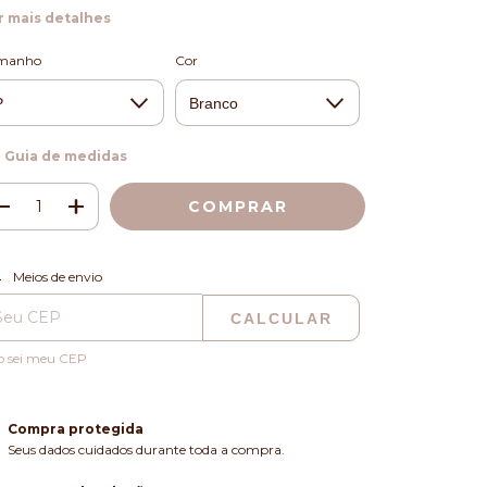
r mais detalhes
manho
Cor
Guia de medidas
ALTERAR CEP
regas para o CEP:
Meios de envio
CALCULAR
o sei meu CEP
Compra protegida
Seus dados cuidados durante toda a compra.