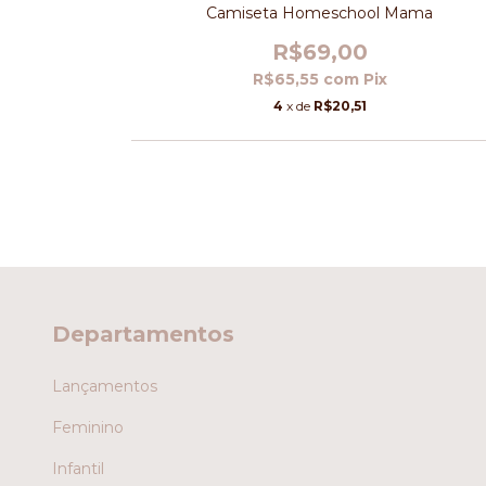
eminina
Camiseta Homeschool Mama
R$69,00
R$65,55
com
Pix
4
x de
R$20,51
Departamentos
Lançamentos
Feminino
Infantil