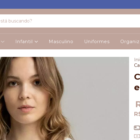
o
Infantil
Masculino
Uniformes
Organiz
Iní
Ca
C
e
R