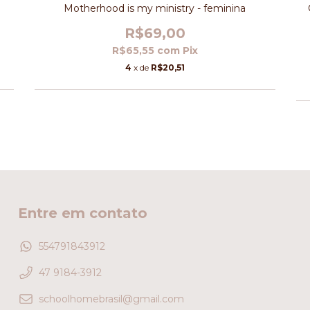
Motherhood is my ministry - feminina
R$69,00
R$65,55
com
Pix
4
x de
R$20,51
Entre em contato
554791843912
47 9184-3912
schoolhomebrasil@gmail.com