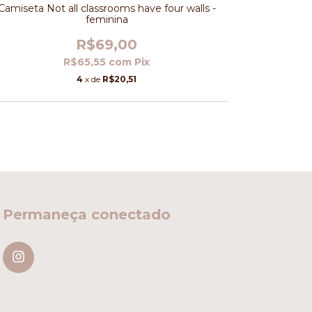
Camiseta Not all classrooms have four walls -
Camiseta
feminina
R$69,00
R$65,55
com
Pix
4
x de
R$20,51
Permaneça conectado