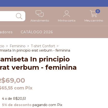
0
Atendimento
Minha conta
Meu carrinho
adores
CATÁLOGO 2026
cio
>
Feminino
>
T-shirt Confort
>
miseta In principio erat verbum - feminina
amiseta In principio
rat verbum - feminina
R$69,00
$65,55
com
Pix
4
x de
R$20,51
5% de desconto
pagando com Pix